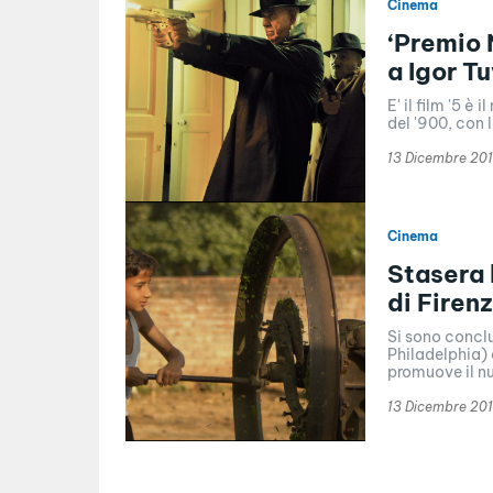
Cinema
‘Premio 
a Igor Tu
E' il film '5 è
del '900, con l
13 Dicembre 20
Cinema
Stasera 
di Firen
Si sono concl
Philadelphia) 
promuove il n
13 Dicembre 20