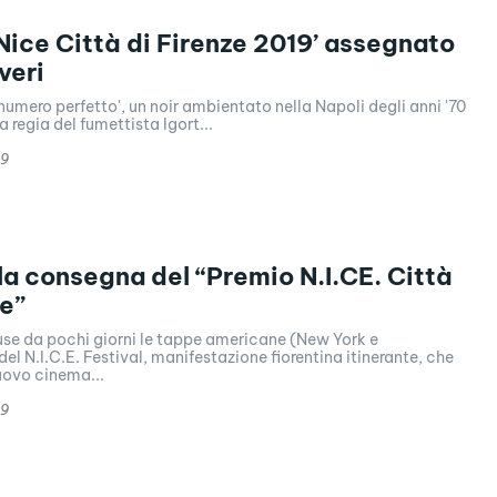
Nice Città di Firenze 2019’ assegnato
veri
 il numero perfetto', un noir ambientato nella Napoli degli anni '70
a regia del fumettista Igort...
19
la consegna del “Premio N.I.CE. Città
ze”
use da pochi giorni le tappe americane (New York e
del N.I.C.E. Festival, manifestazione fiorentina itinerante, che
uovo cinema...
19