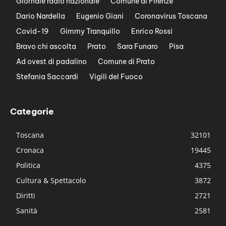
Giornale radio nazionale
Comune di Firenze
Dario Nardella
Eugenio Giani
Coronavirus Toscana
Covid-19
Gimmy Tranquillo
Enrico Rossi
Bravo chi ascolta
Prato
Sara Funaro
Pisa
Ad ovest di padalino
Comune di Prato
Stefania Saccardi
Vigili del Fuoco
Categorie
Toscana
32101
Cronaca
19445
Politica
4375
Cultura & Spettacolo
3872
Diritti
2721
Sanità
2581