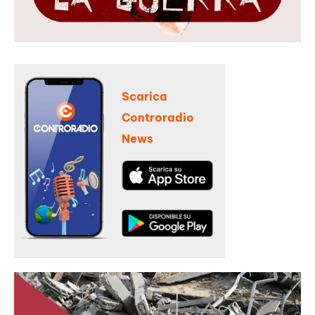
Scarica
Controradio
News