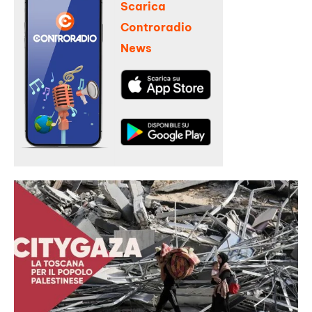
Scarica
Controradio
News