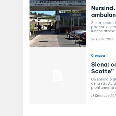
Nursind,
ambulan
Siena, secondo
pazienti al pr
lunghe attese 
26 Luglio 2022
Cronaca
Siena: c
Scotte”
Un episodio an
della struttur
prontamente s
18 Dicembre 201