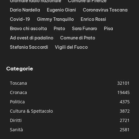
Giornale radio nazionale
Comune di Firenze
Dario Nardella
Eugenio Giani
Coronavirus Toscana
Covid-19
Gimmy Tranquillo
Enrico Rossi
Bravo chi ascolta
Prato
Sara Funaro
Pisa
Ad ovest di padalino
Comune di Prato
Stefania Saccardi
Vigili del Fuoco
Categorie
Toscana
32101
Cronaca
19445
Politica
4375
Cultura & Spettacolo
3872
Diritti
2721
Sanità
2581