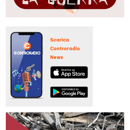
Scarica
Controradio
News