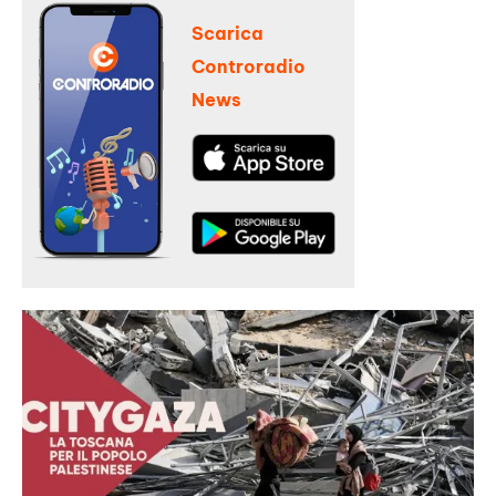
Scarica
Controradio
News