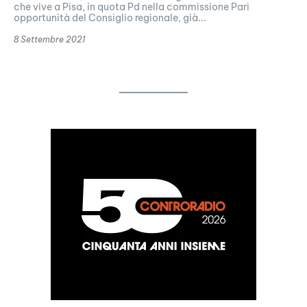
che vive a Pisa, in quota Pd nella commissione Pari
opportunità del Consiglio regionale, già...
8 Settembre 2021