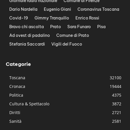
Giornale radio nazionale
Comune di Firenze
Dario Nardella
Eugenio Giani
Coronavirus Toscana
Covid-19
Gimmy Tranquillo
Enrico Rossi
Bravo chi ascolta
Prato
Sara Funaro
Pisa
Ad ovest di padalino
Comune di Prato
Stefania Saccardi
Vigili del Fuoco
Categorie
Toscana
32100
Cronaca
19444
Politica
4375
Cultura & Spettacolo
3872
Diritti
2721
Sanità
2581