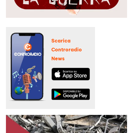
Scarica
Controradio
News