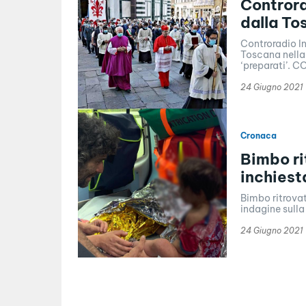
Controra
dalla To
Controradio In
Toscana nella 
‘preparati’. 
24 Giugno 2021
Cronaca
Bimbo ri
inchiest
Bimbo ritrovat
indagine sulla
24 Giugno 2021