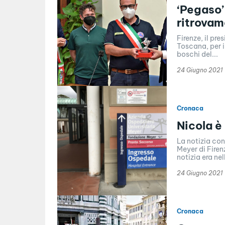
‘Pegaso’ 
ritrova
Firenze, il pr
Toscana, per i
boschi del...
24 Giugno 2021
Cronaca
Nicola è
La notizia con
Meyer di Firen
notizia era nell
24 Giugno 2021
Cronaca