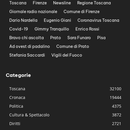
Toscana
Firenze
Newsline
Regione Toscana
Giornale radio nazionale
Comune di Firenze
Dario Nardella
Eugenio Giani
Coronavirus Toscana
Covid-19
Gimmy Tranquillo
Enrico Rossi
Bravo chi ascolta
Prato
Sara Funaro
Pisa
Ad ovest di padalino
Comune di Prato
Stefania Saccardi
Vigili del Fuoco
Categorie
Toscana
32100
Cronaca
19444
Politica
4375
Cultura & Spettacolo
3872
Diritti
2721