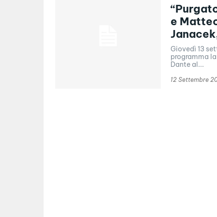
“Purgato
e Matteo
Janacek,
Giovedì 13 set
programma la n
Dante al...
12 Settembre 2