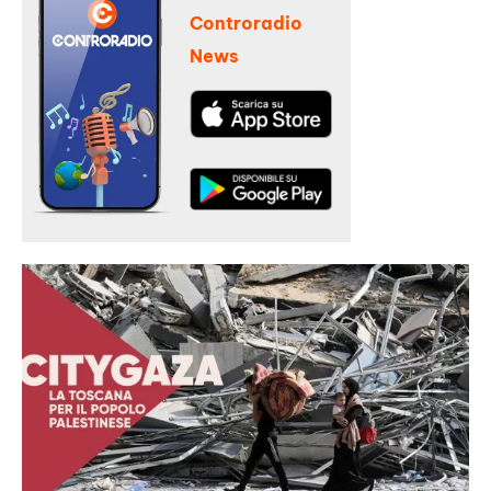
Controradio
News