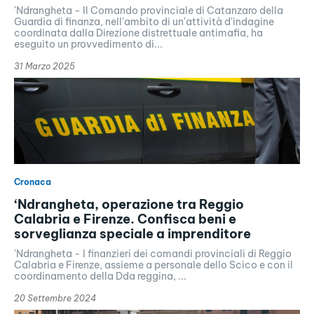
'Ndrangheta - Il Comando provinciale di Catanzaro della
Guardia di finanza, nell'ambito di un'attività d'indagine
coordinata dalla Direzione distrettuale antimafia, ha
eseguito un provvedimento di...
31 Marzo 2025
Cronaca
‘Ndrangheta, operazione tra Reggio
Calabria e Firenze. Confisca beni e
sorveglianza speciale a imprenditore
'Ndrangheta - I finanzieri dei comandi provinciali di Reggio
Calabria e Firenze, assieme a personale dello Scico e con il
coordinamento della Dda reggina, ...
20 Settembre 2024