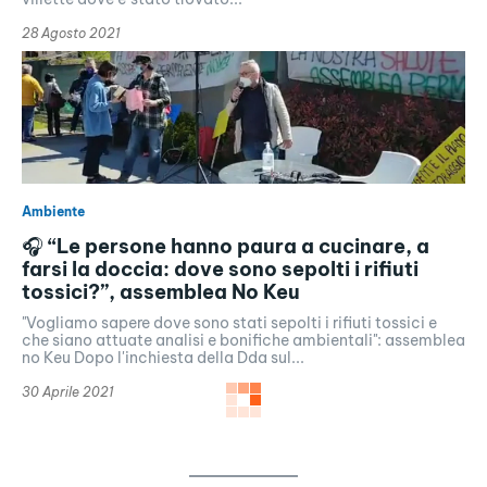
28 Agosto 2021
Ambiente
🎧 “Le persone hanno paura a cucinare, a
farsi la doccia: dove sono sepolti i rifiuti
tossici?”, assemblea No Keu
"Vogliamo sapere dove sono stati sepolti i rifiuti tossici e
che siano attuate analisi e bonifiche ambientali": assemblea
no Keu Dopo l'inchiesta della Dda sul...
30 Aprile 2021