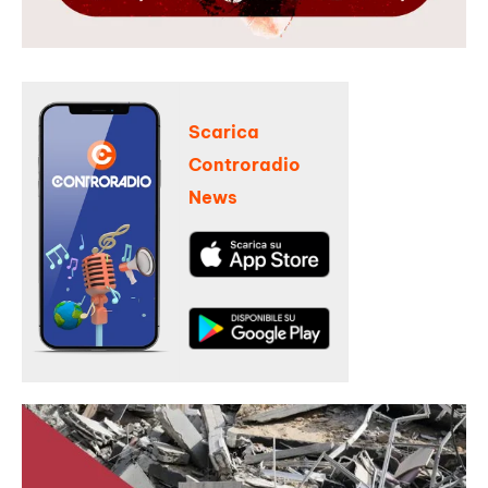
Scarica
Controradio
News