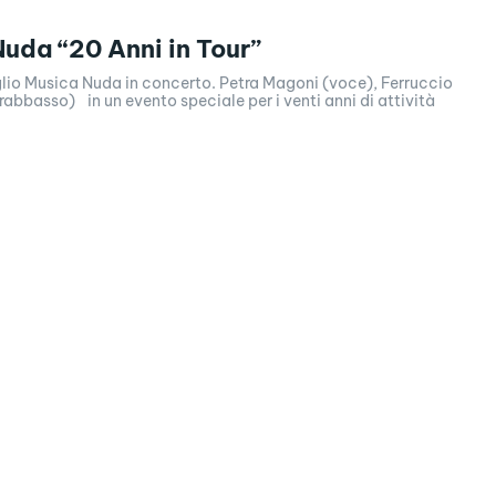
uda “20 Anni in Tour”
glio Musica Nuda in concerto. Petra Magoni (voce), Ferruccio
rabbasso) in un evento speciale per i venti anni di attività