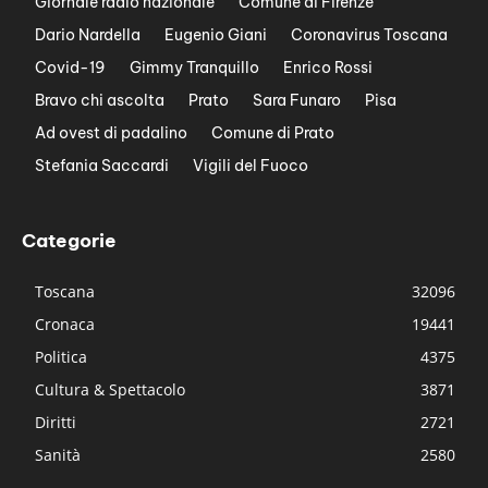
Giornale radio nazionale
Comune di Firenze
Dario Nardella
Eugenio Giani
Coronavirus Toscana
Covid-19
Gimmy Tranquillo
Enrico Rossi
Bravo chi ascolta
Prato
Sara Funaro
Pisa
Ad ovest di padalino
Comune di Prato
Stefania Saccardi
Vigili del Fuoco
Categorie
Toscana
32096
Cronaca
19441
Politica
4375
Cultura & Spettacolo
3871
Diritti
2721
Sanità
2580