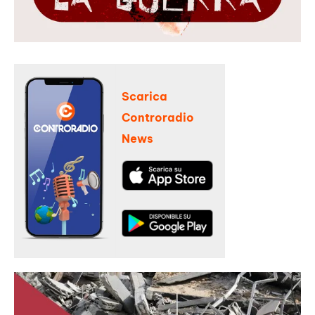
Scarica
Controradio
News