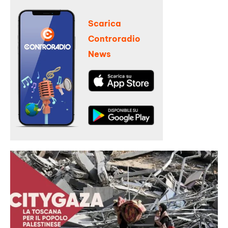
Scarica
Controradio
News