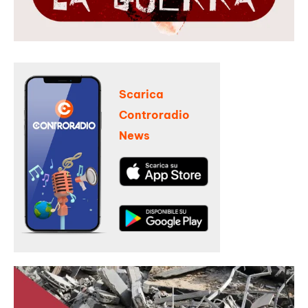
Scarica
Controradio
News