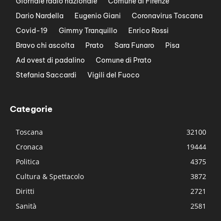
Giornale radio nazionale
Comune di Firenze
Dario Nardella
Eugenio Giani
Coronavirus Toscana
Covid-19
Gimmy Tranquillo
Enrico Rossi
Bravo chi ascolta
Prato
Sara Funaro
Pisa
Ad ovest di padalino
Comune di Prato
Stefania Saccardi
Vigili del Fuoco
Categorie
Toscana
32100
Cronaca
19444
Politica
4375
Cultura & Spettacolo
3872
Diritti
2721
Sanità
2581