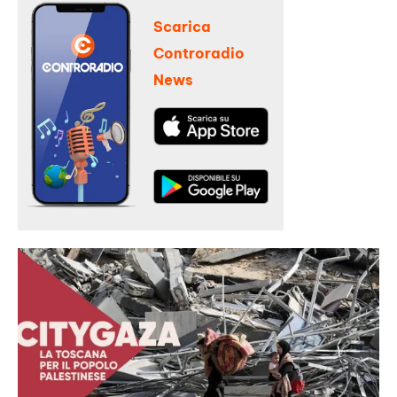
Scarica
Controradio
News