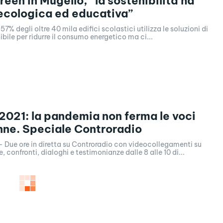
reen in Mugello, “la sostenibilità ha
ecologica ed educativa”
il 57% degli oltre 40 mila edifici scolastici utilizza le soluzioni di
ibile per ridurre il consumo energetico ma ci...
2021: la pandemia non ferma le voci
nne. Speciale Controradio
- Due ore in diretta su Controradio con videocollegamenti su
, confronti, dialoghi e testimonianze dalle 8 alle 10 di...