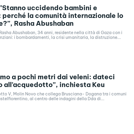
,”Stanno uccidendo bambini e
: perché la comunità internazionale lo
e?”, Rasha Abushaban
 Rasha Abushaban, 34 anni, residente nella città di Gaza con i
anziani: i bombardamenti, la crisi umanitaria, la distruzione...
amo a pochi metri dai veleni: dateci
o all’acquedotto”, inchiesta Keu
otto V, Molin Novo che collega Brusciana- Dogana tra i comuni
telfiorentino, al centro delle indagini della Dda di...