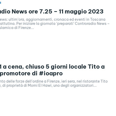
a
dio News ore 7.25 – 11 maggio 2023
ews: ultim’ora, aggiornamenti, cronaca ed eventi in Toscana
tina. Per iniziare la giornata ‘preparati’ Controradio News –
lamica di Firenze...
 a cena, chiuso 5 giorni locale Tito a
 promotore di #ioapro
o delle forze dell'ordine a Firenze, ieri sera, nel ristorante Tito
, di proprietà di Momi El Hawi, uno degli organizzatori...