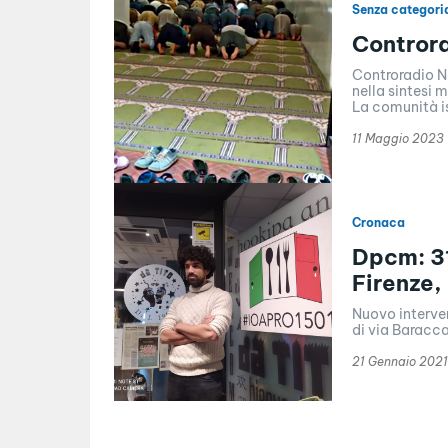
Senza categori
Controra
Controradio N
nella sintesi mattu
La comunità is
11 Maggio 2023
Cronaca
Dpcm: 31
Firenze,
Nuovo intervent
di via Baracca
21 Gennaio 2021