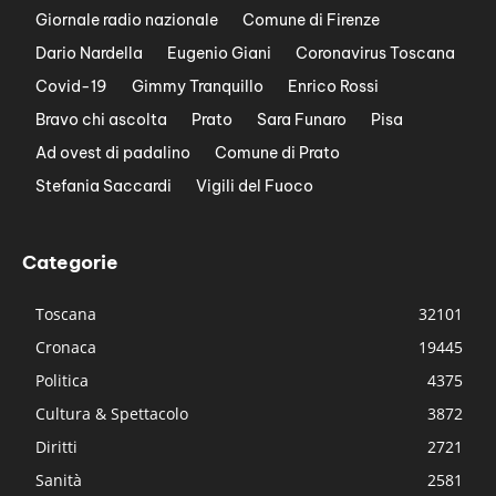
Giornale radio nazionale
Comune di Firenze
Dario Nardella
Eugenio Giani
Coronavirus Toscana
Covid-19
Gimmy Tranquillo
Enrico Rossi
Bravo chi ascolta
Prato
Sara Funaro
Pisa
Ad ovest di padalino
Comune di Prato
Stefania Saccardi
Vigili del Fuoco
Categorie
Toscana
32101
Cronaca
19445
Politica
4375
Cultura & Spettacolo
3872
Diritti
2721
Sanità
2581