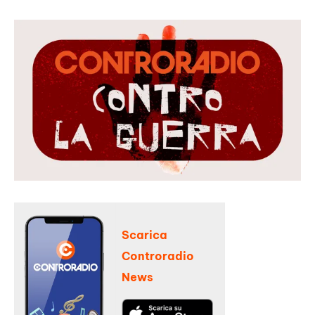
Scarica
Controradio
News