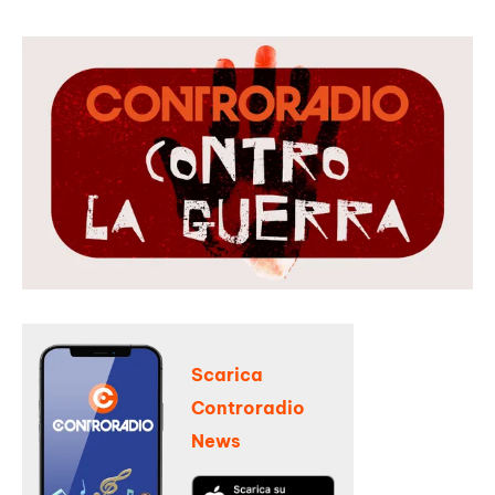
Scarica
Controradio
News