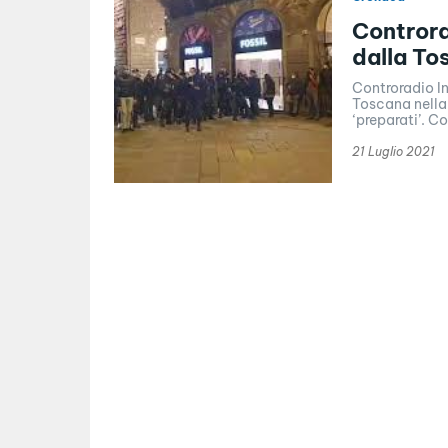
Controra
dalla To
Controradio In
Toscana nella 
‘pr
21 Luglio 2021