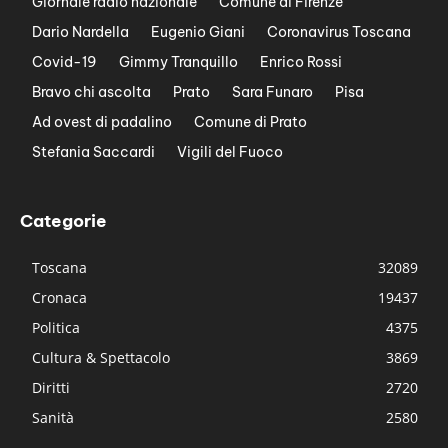
Giornale radio nazionale
Comune di Firenze
Dario Nardella
Eugenio Giani
Coronavirus Toscana
Covid-19
Gimmy Tranquillo
Enrico Rossi
Bravo chi ascolta
Prato
Sara Funaro
Pisa
Ad ovest di padalino
Comune di Prato
Stefania Saccardi
Vigili del Fuoco
Categorie
Toscana
32089
Cronaca
19437
Politica
4375
Cultura & Spettacolo
3869
Diritti
2720
Sanità
2580