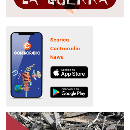
Scarica
Controradio
News