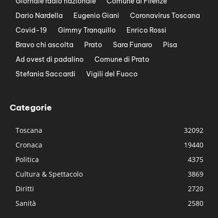
Giornale radio nazionale
Comune di Firenze
Dario Nardella
Eugenio Giani
Coronavirus Toscana
Covid-19
Gimmy Tranquillo
Enrico Rossi
Bravo chi ascolta
Prato
Sara Funaro
Pisa
Ad ovest di padalino
Comune di Prato
Stefania Saccardi
Vigili del Fuoco
Categorie
Toscana
32092
Cronaca
19440
Politica
4375
Cultura & Spettacolo
3869
Diritti
2720
Sanità
2580