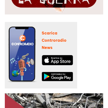
Scarica
Controradio
News