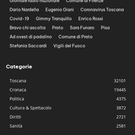
Giornale radio nazionale
Comune di Firenze
Dario Nardella
Eugenio Giani
Coronavirus Toscana
Covid-19
Gimmy Tranquillo
Enrico Rossi
Bravo chi ascolta
Prato
Sara Funaro
Pisa
Ad ovest di padalino
Comune di Prato
Stefania Saccardi
Vigili del Fuoco
Categorie
Toscana
32101
Cronaca
19445
Politica
4375
Cultura & Spettacolo
3872
Diritti
2721
Sanità
2581