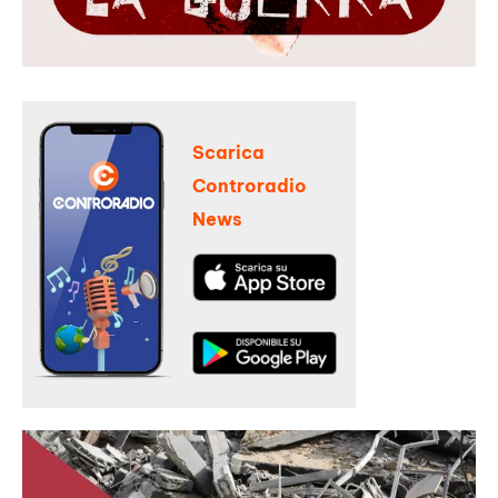
Scarica
Controradio
News