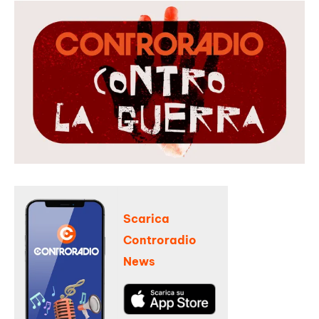
Scarica
Controradio
News