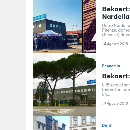
Bekaert:
Nardella
Dario Nardella
Firenze, doman
(Firenze) dove
14 Agosto 2018
Economia
Bekaert:
Il 15 sera ci 
lavoratori co
un...
14 Agosto 2018
Diritti