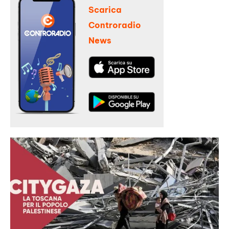
Scarica
Controradio
News