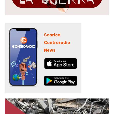
Scarica
Controradio
News