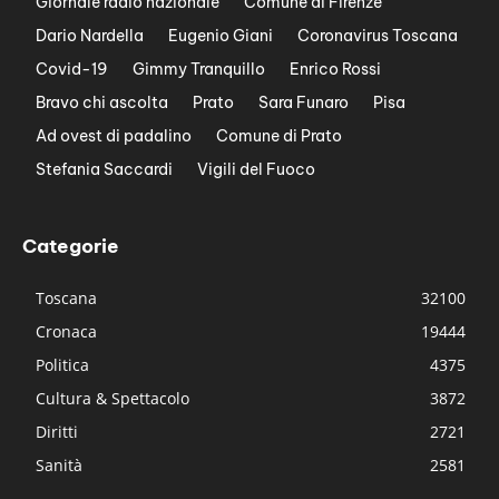
Giornale radio nazionale
Comune di Firenze
Dario Nardella
Eugenio Giani
Coronavirus Toscana
Covid-19
Gimmy Tranquillo
Enrico Rossi
Bravo chi ascolta
Prato
Sara Funaro
Pisa
Ad ovest di padalino
Comune di Prato
Stefania Saccardi
Vigili del Fuoco
Categorie
Toscana
32100
Cronaca
19444
Politica
4375
Cultura & Spettacolo
3872
Diritti
2721
Sanità
2581