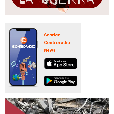
Scarica
Controradio
News