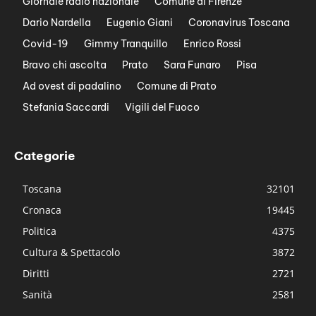
Giornale radio nazionale
Comune di Firenze
Dario Nardella
Eugenio Giani
Coronavirus Toscana
Covid-19
Gimmy Tranquillo
Enrico Rossi
Bravo chi ascolta
Prato
Sara Funaro
Pisa
Ad ovest di padalino
Comune di Prato
Stefania Saccardi
Vigili del Fuoco
Categorie
Toscana
32101
Cronaca
19445
Politica
4375
Cultura & Spettacolo
3872
Diritti
2721
Sanità
2581