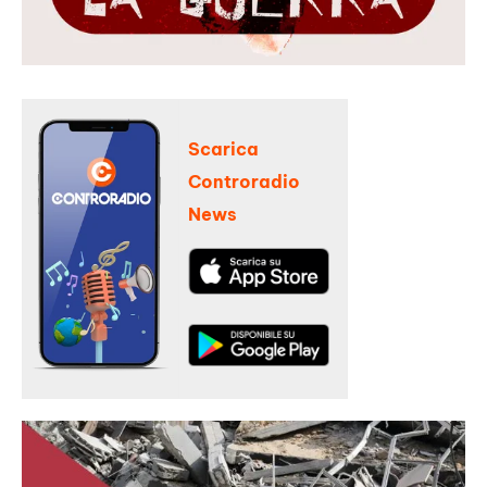
Scarica
Controradio
News