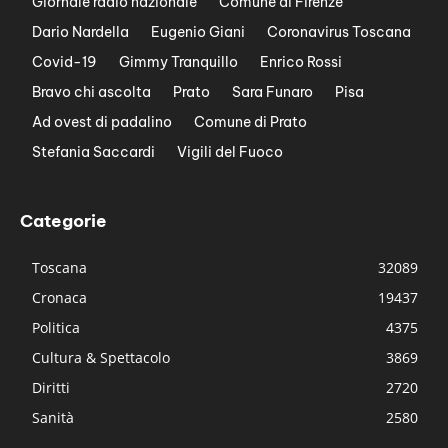
Giornale radio nazionale
Comune di Firenze
Dario Nardella
Eugenio Giani
Coronavirus Toscana
Covid-19
Gimmy Tranquillo
Enrico Rossi
Bravo chi ascolta
Prato
Sara Funaro
Pisa
Ad ovest di padalino
Comune di Prato
Stefania Saccardi
Vigili del Fuoco
Categorie
Toscana
32089
Cronaca
19437
Politica
4375
Cultura & Spettacolo
3869
Diritti
2720
Sanità
2580