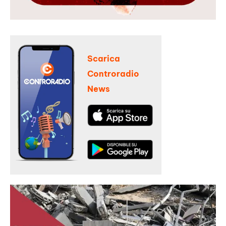
Scarica
Controradio
News