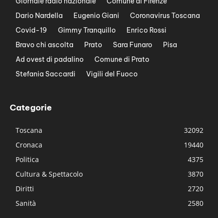
Giornale radio nazionale
Comune di Firenze
Dario Nardella
Eugenio Giani
Coronavirus Toscana
Covid-19
Gimmy Tranquillo
Enrico Rossi
Bravo chi ascolta
Prato
Sara Funaro
Pisa
Ad ovest di padalino
Comune di Prato
Stefania Saccardi
Vigili del Fuoco
Categorie
Toscana
32092
Cronaca
19440
Politica
4375
Cultura & Spettacolo
3870
Diritti
2720
Sanità
2580