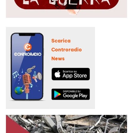
Scarica
Controradio
News