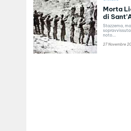
Morta Li
di Sant’
Stazzema, mort
sopravvissuta 
noto...
27 Novembre 2