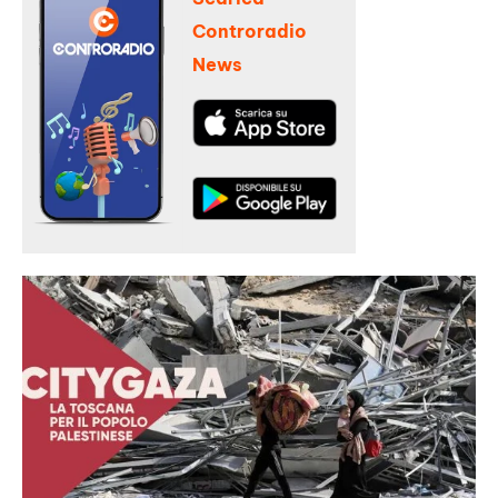
Controradio
News