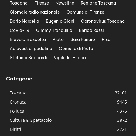
Toscana
Firenze
Newsline
Regione Toscana
Giornale radio nazionale
Comune di Firenze
Dario Nardella
Eugenio Giani
Coronavirus Toscana
Covid-19
Gimmy Tranquillo
Enrico Rossi
Bravo chi ascolta
Prato
Sara Funaro
Pisa
Ad ovest di padalino
Comune di Prato
Stefania Saccardi
Vigili del Fuoco
Categorie
Toscana
32101
Cronaca
19445
Politica
4375
Cultura & Spettacolo
3872
Diritti
2721