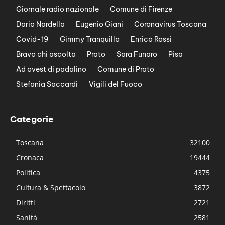
Giornale radio nazionale
Comune di Firenze
Dario Nardella
Eugenio Giani
Coronavirus Toscana
Covid-19
Gimmy Tranquillo
Enrico Rossi
Bravo chi ascolta
Prato
Sara Funaro
Pisa
Ad ovest di padalino
Comune di Prato
Stefania Saccardi
Vigili del Fuoco
Categorie
Toscana
32100
Cronaca
19444
Politica
4375
Cultura & Spettacolo
3872
Diritti
2721
Sanità
2581