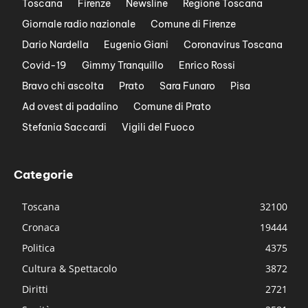
Toscana
Firenze
Newsline
Regione Toscana
Giornale radio nazionale
Comune di Firenze
Dario Nardella
Eugenio Giani
Coronavirus Toscana
Covid-19
Gimmy Tranquillo
Enrico Rossi
Bravo chi ascolta
Prato
Sara Funaro
Pisa
Ad ovest di padalino
Comune di Prato
Stefania Saccardi
Vigili del Fuoco
Categorie
Toscana
32100
Cronaca
19444
Politica
4375
Cultura & Spettacolo
3872
Diritti
2721