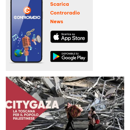
Scarica
Controradio
News