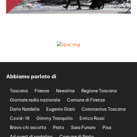
Abbiamo parlato di
Toscana
Firenze
Newsline
Regione Toscana
Giornale radio nazionale
Comune di Firenze
Dario Nardella
Eugenio Giani
Coronavirus Toscana
Covid-19
Gimmy Tranquillo
Enrico Rossi
Bravo chi ascolta
Prato
Sara Funaro
Pisa
Ad ovest di padalino
Comune di Prato