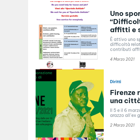
Uno spor
“Diffico
affitti 
È attivo uno s
difficoltà rel
contributi aff
4 Marzo 2021
Diritti
Firenze r
una citt
Il 5 e il 6 mar
arazzo all'ex g
2 Marzo 2021