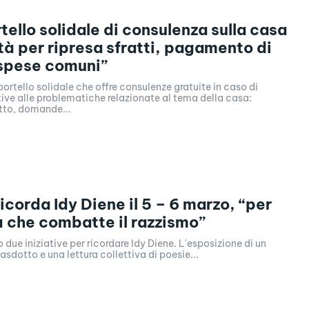
tello solidale di consulenza sulla casa
ltà per ripresa sfratti, pagamento di
e spese comuni”
portello solidale che offre consulenze gratuite in caso di
ative alle problematiche relazionate al tema della casa:
itto, domande...
icorda Idy Diene il 5 – 6 marzo, “per
à che combatte il razzismo”
zo due iniziative per ricordare Idy Diene. L'esposizione di un
asdotto e una lettura collettiva di poesie...