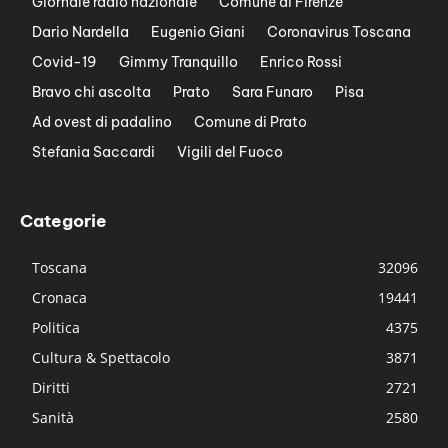
Giornale radio nazionale
Comune di Firenze
Dario Nardella
Eugenio Giani
Coronavirus Toscana
Covid-19
Gimmy Tranquillo
Enrico Rossi
Bravo chi ascolta
Prato
Sara Funaro
Pisa
Ad ovest di padalino
Comune di Prato
Stefania Saccardi
Vigili del Fuoco
Categorie
Toscana
32096
Cronaca
19441
Politica
4375
Cultura & Spettacolo
3871
Diritti
2721
Sanità
2580