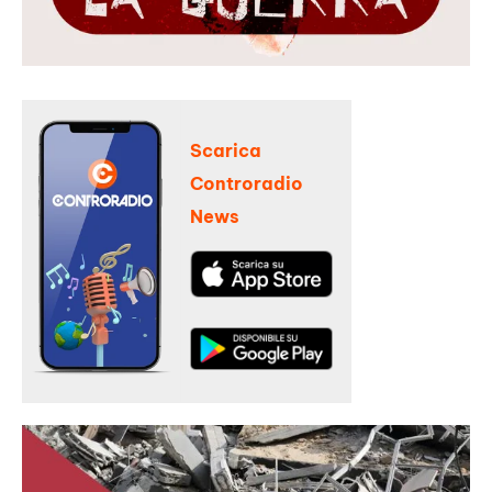
Scarica
Controradio
News