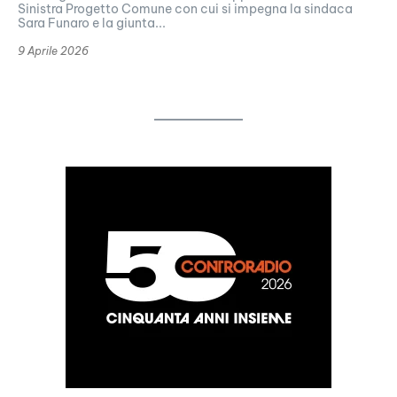
Sinistra Progetto Comune con cui si impegna la sindaca
Sara Funaro e la giunta...
9 Aprile 2026