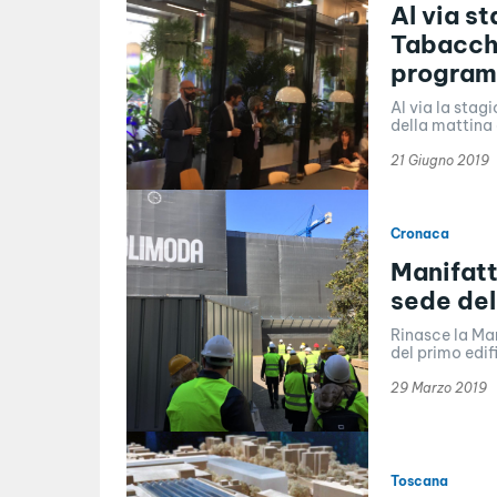
Al via s
Tabacchi
program
Al via la stagi
della mattina 
21 Giugno 2019
Cronaca
Manifatt
sede del
Rinasce la Man
del primo edifi
29 Marzo 2019
Toscana