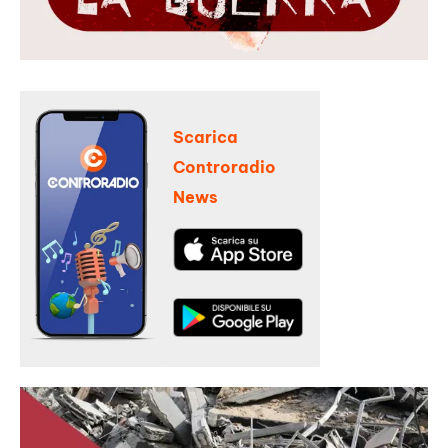
Scarica
Controradio
News