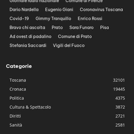
Giornale radio nazionale
Comune di Firenze
Dario Nardella
Eugenio Giani
Coronavirus Toscana
Covid-19
Gimmy Tranquillo
Enrico Rossi
Bravo chi ascolta
Prato
Sara Funaro
Pisa
Ad ovest di padalino
Comune di Prato
Stefania Saccardi
Vigili del Fuoco
Categorie
Toscana
32101
Cronaca
19445
Politica
4375
Cultura & Spettacolo
3872
Diritti
2721
Sanità
2581