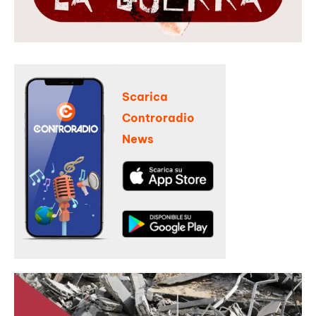
Scarica
Controradio
News