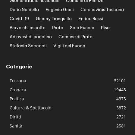
Giornale radio nazionale
Comune di Firenze
Dario Nardella
Eugenio Giani
Coronavirus Toscana
Covid-19
Gimmy Tranquillo
Enrico Rossi
Bravo chi ascolta
Prato
Sara Funaro
Pisa
Ad ovest di padalino
Comune di Prato
Stefania Saccardi
Vigili del Fuoco
Categorie
Toscana
32101
Cronaca
19445
Politica
4375
Cultura & Spettacolo
3872
Diritti
2721
Sanità
2581