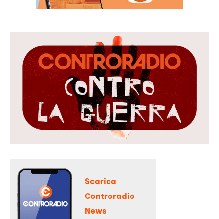
Scarica
Controradio
News