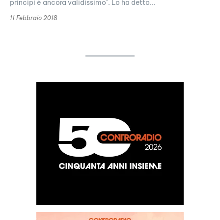
principi è ancora validissimo". Lo ha detto...
11 Febbraio 2018