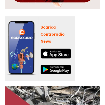
Scarica
Controradio
News