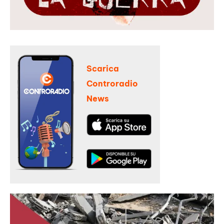
Scarica
Controradio
News