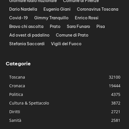
Giornale radio nazionale
Comune di Firenze
Dario Nardella
Eugenio Giani
Coronavirus Toscana
Covid-19
Gimmy Tranquillo
Enrico Rossi
Bravo chi ascolta
Prato
Sara Funaro
Pisa
Ad ovest di padalino
Comune di Prato
Stefania Saccardi
Vigili del Fuoco
Categorie
Toscana
32100
Cronaca
19444
Politica
4375
Cultura & Spettacolo
3872
Diritti
2721
Sanità
2581