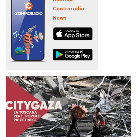
Controradio
News