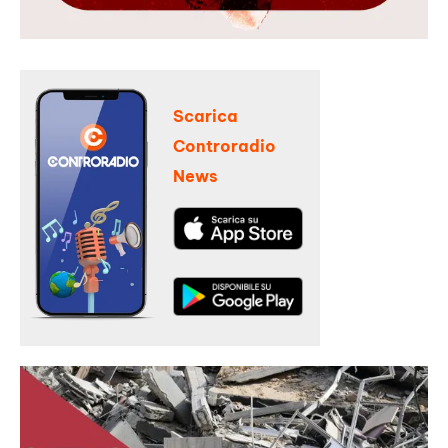
Scarica
Controradio
News